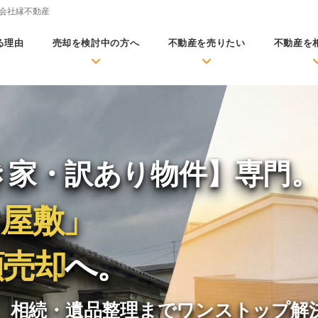
会社縁不動産
る理由
売却を検討中の方へ
不動産を売りたい
不動産を
き家・訳あり物件】専門
ミ屋敷」
額売却
へ。
、
相続・遺品整理までワンストップ解