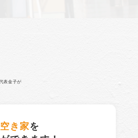
代表金子が
・空き家
を