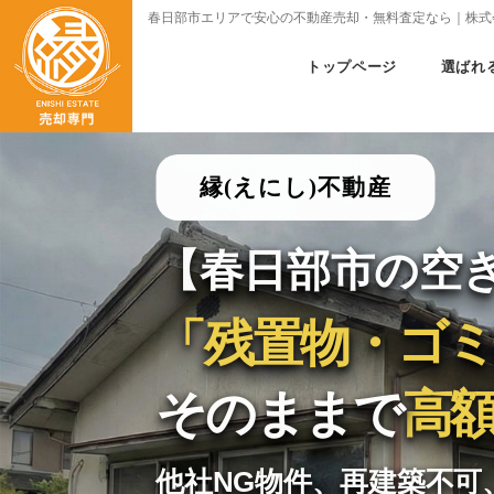
春日部市エリアで安心の不動産売却・無料査定なら｜株式
トップページ
選ばれ
縁(えにし)不動産
【春日部市の空
「残置物・ゴ
そのままで
高
他社NG物件、再建築不可