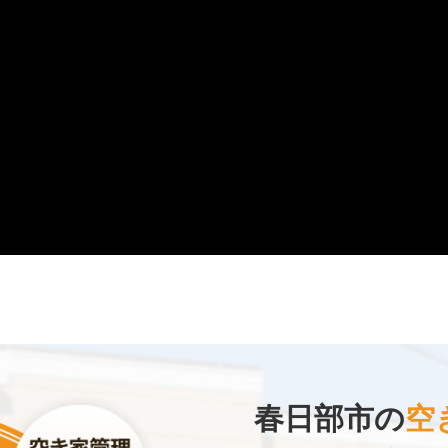
春日部市の
空