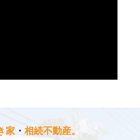
き家
・
相続不動産。