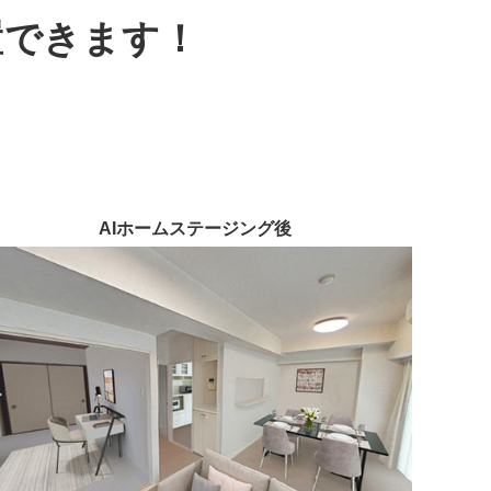
置できます！
。
AIホームステージング後