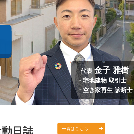
金子 雅樹
代表
・宅地建物 取引士
・空き家再生 診断士
活動日誌
一覧はこちら