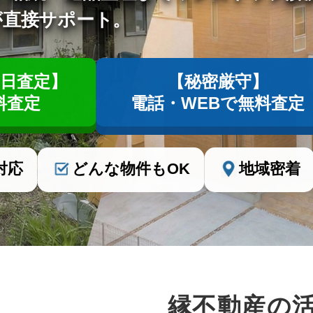
が直接サポート。
即日査定】
【秘密厳守】
料査定
電話・WEBで無料査定
対応
どんな物件もOK
地域密着
縁不動産の