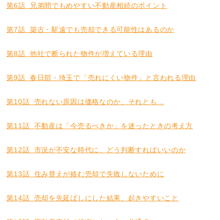
第6話 兄弟間でもめやすい不動産相続のポイント
第7話 築古・駅遠でも売却できる可能性はあるのか
第8話 他社で断られた物件が増えている理由
第9話 春日部・埼玉で「売れにくい物件」と言われる理由
第10話 売れない原因は価格なのか、それとも…
第11話 不動産は「今売るべきか」を迷ったときの考え方
第12話 市況が不安な時代に、どう判断すればいいのか
第13話 住み替えが絡む売却で失敗しないために
第14話 売却を先延ばしにした結果、起きやすいこと