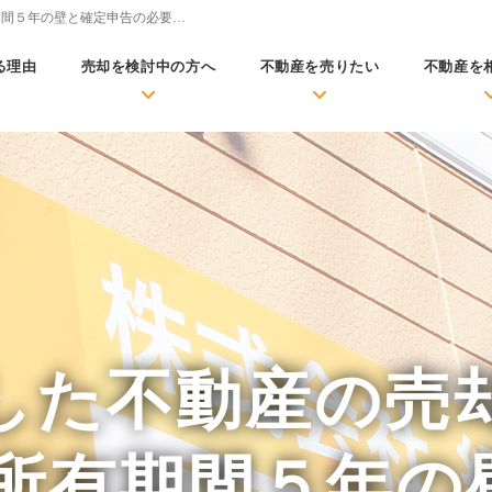
期間５年の壁と確定申告の必要…
る理由
売却を検討中の方へ
不動産を売りたい
不動産を
した不動産の売
 所有期間５年の