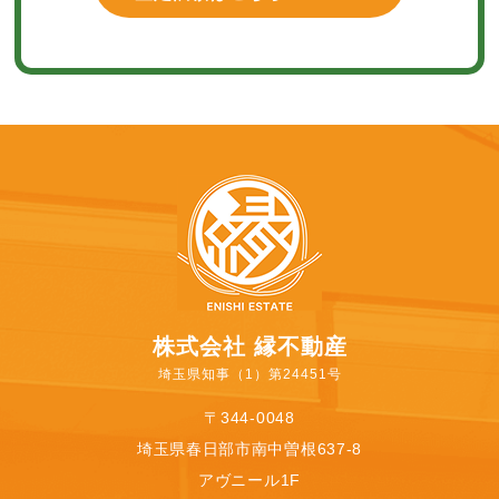
株式会社 縁不動産
埼玉県知事（1）第24451号
〒344-0048
埼玉県春日部市南中曽根637-8
アヴニール1F