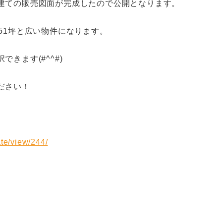
建ての販売図面が完成したので公開となります。
51坪と広い物件になります。
きます(#^^#)
ださい！
ate/view/244/