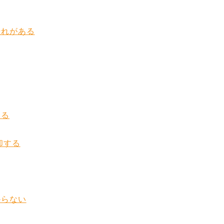
恐れがある
する
却する
からない