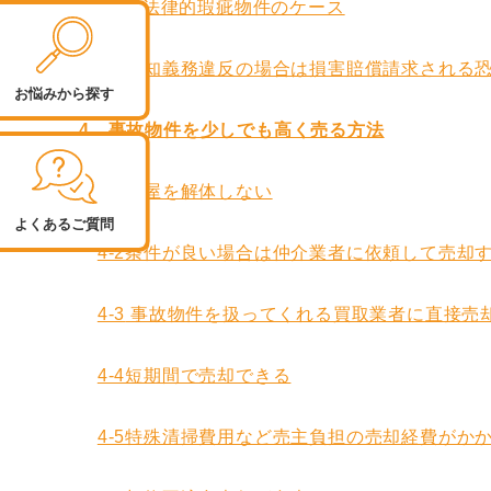
3-1-3法律的瑕疵物件のケース
3-2告知義務違反の場合は損害賠償請求される
お悩みから探す
4 事故物件を少しでも高く売る方法
4-1家屋を解体しない
よくあるご質問
4-2条件が良い場合は仲介業者に依頼して売却
4-3
事故物件を扱ってくれる買取業者に直接売
4-4短期間で売却できる
4-5特殊清掃費用など売主負担の売却経費がか